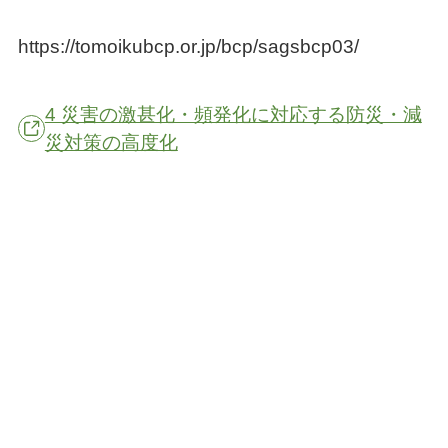
https://tomoikubcp.or.jp/bcp/sagsbcp03/
4 災害の激甚化・頻発化に対応する防災・減
災対策の高度化